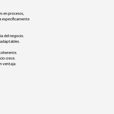
es en procesos,
da específicamente
ia del negocio.
 adaptables.
 coherente.
cio crece.
en ventaja