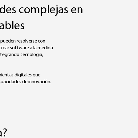
des complejas en
lables
 pueden resolverse con
crear software a la medida
ntegrando tecnología,
ientas digitales que
apacidades de innovación.
a?